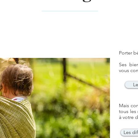
Porter b
Ses bie
vous com
Le
Mais co
tous les
à votre 
Les di