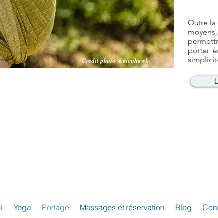
Outre la
moyens,
permett
porter e
simplicit
Credit photo @nicohawk
L
l
Yoga
Portage
Massages et réservation
Blog
Cont